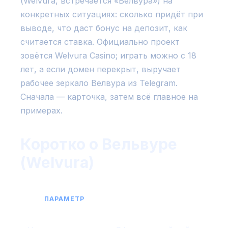
(Welvura, встречается «Велвура») на
конкретных ситуациях: сколько придёт при
выводе, что даст бонус на депозит, как
считается ставка. Официально проект
зовётся Welvura Casino; играть можно с 18
лет, а если домен перекрыт, выручает
рабочее зеркало Велвура из Telegram.
Сначала — карточка, затем всё главное на
примерах.
Коротко о Вельвуре
(Welvura)
ПАРАМЕТР