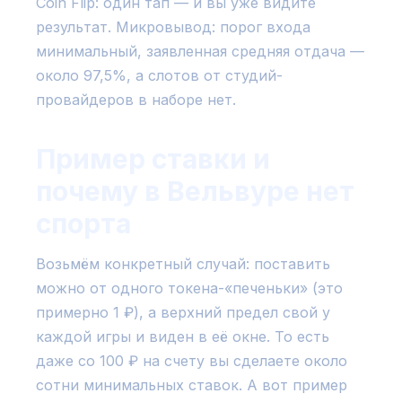
Coin Flip: один тап — и вы уже видите
результат. Микровывод: порог входа
минимальный, заявленная средняя отдача —
около 97,5%, а слотов от студий-
провайдеров в наборе нет.
Пример ставки и
почему в Вельвуре нет
спорта
Возьмём конкретный случай: поставить
можно от одного токена-«печеньки» (это
примерно 1 ₽), а верхний предел свой у
каждой игры и виден в её окне. То есть
даже со 100 ₽ на счету вы сделаете около
сотни минимальных ставок. А вот пример