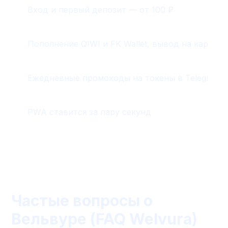
Вход и первый депозит — от 100 ₽
Пополнение QIWI и FK Wallet, вывод на карты 
Ежедневные промокоды на токены в Telegram
PWA ставится за пару секунд
Частые вопросы о
Вельвуре (FAQ Welvura)